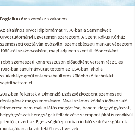
Foglalkozás:
szemész szakorvos
Az általános orvosi diplomámat 1976-ban a Semmelweis
Orvostudományi Egyetemen szereztem. A Szent Rókus Kórház
szemészeti osztályán gyógyító, szemsebészeti munkát végeztem
1980-tól szakorvosként, majd adjunctusként ill. főorvosként.
Több szemészeti kongresszuson előadóként vettem részt, és
1986-ban tanulmányutat tettem az USA-ban, ahol a
szürkehályogműtét-lencsebeültetés különböző technikáit
sajátíthattam el.
2002-ben felkértek a Dimenzió Egészségközpont szemészeti
részlegének megszervezésére. Mivel számos kórkép időben való
felismerése nem csak a látás megőrzése, hanem ideggyógyászati,
belgyógyászati betegségek felfedezése szempontjából is rendkívül
jelentős, ezért az Egészségközpontban induló szűrővizsgálatok
munkájában a kezdetektől részt veszek.