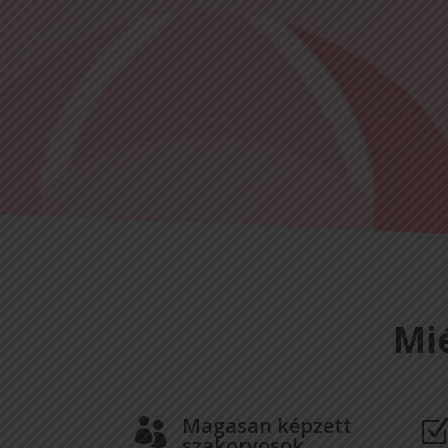
Mi
Magasan képzett

szakorvosok