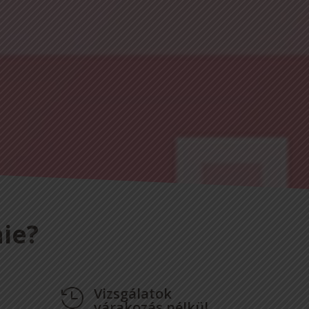
ie?
Vizsgálatok

várakozás nélkül