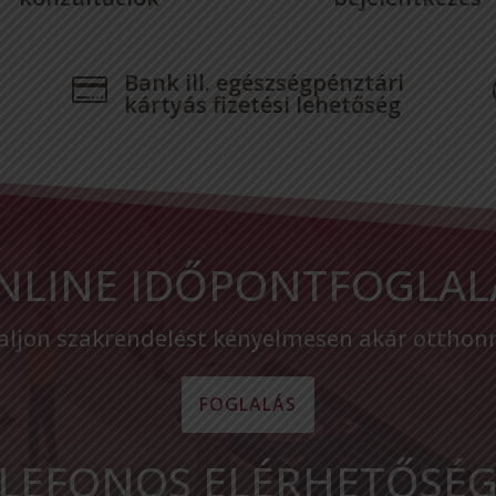
Bank ill. egészségpénztári

kártyás fizetési lehetőség
NLINE IDŐPONTFOGLAL
aljon szakrendelést kényelmesen akár otthonró
FOGLALÁS
LEFONOS ELÉRHETŐSÉ