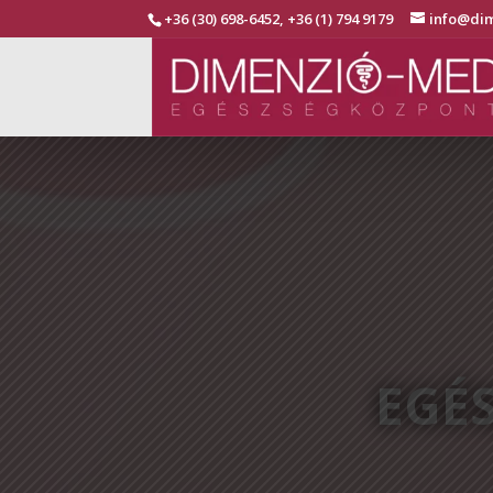
+36 (30) 698-6452, +36 (1) 794 9179
info@dim
EGÉ