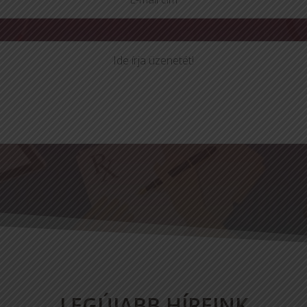
LEGÚJABB HÍREINK