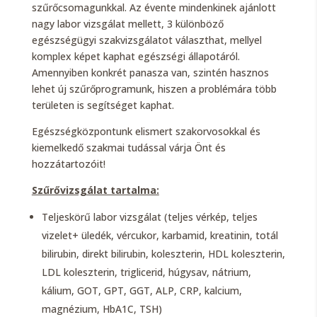
szűrőcsomagunkkal. Az évente mindenkinek ajánlott
nagy labor vizsgálat mellett, 3 különböző
egészségügyi szakvizsgálatot választhat, mellyel
komplex képet kaphat egészségi állapotáról.
Amennyiben konkrét panasza van, szintén hasznos
lehet új szűrőprogramunk, hiszen a problémára több
területen is segítséget kaphat.
Egészségközpontunk elismert szakorvosokkal és
kiemelkedő szakmai tudással várja Önt és
hozzátartozóit!
Szűrővizsgálat tartalma:
Teljeskörű labor vizsgálat (teljes vérkép, teljes
vizelet+ üledék, vércukor, karbamid, kreatinin, totál
bilirubin, direkt bilirubin, koleszterin, HDL koleszterin,
LDL koleszterin, triglicerid, húgysav, nátrium,
kálium, GOT, GPT, GGT, ALP, CRP, kalcium,
magnézium, HbA1C, TSH)