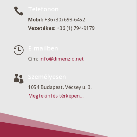
Telefonon

Mobil:
+36 (30) 698-6452
Vezetékes:
+36 (1) 794-9179
E-mailben

Cím:
info@dimenzio.net
Személyesen

1054 Budapest, Vécsey u. 3.
Megtekintés térképen…