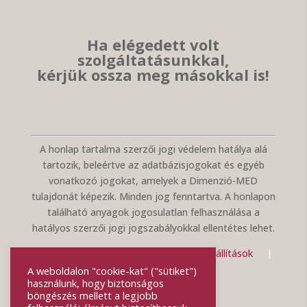
Ha elégedett volt
szolgáltatásunkkal,
kérjük ossza meg másokkal is!
A honlap tartalma szerzői jogi védelem hatálya alá
tartozik, beleértve az adatbázisjogokat és egyéb
vonatkozó jogokat, amelyek a Dimenzió-MED
tulajdonát képezik. Minden jog fenntartva. A honlapon
található anyagok jogosulatlan felhasználása a
hatályos szerzői jogi jogszabályokkal ellentétes lehet.
Adatvédelmi tájékoztató
|
Cookie beállítások
|
Jogi nyilatkozat
A weboldalon "cookie-kat" ("sütiket")
használunk, hogy biztonságos
böngészés mellett a legjobb