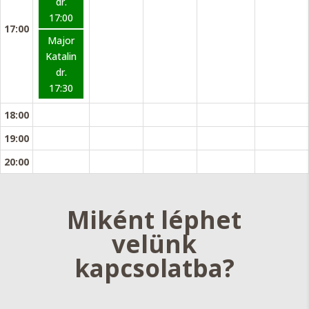
dr.
17:00
17:00
Major
Katalin
dr.
17:30
18:00
19:00
20:00
Miként léphet
velünk
kapcsolatba?