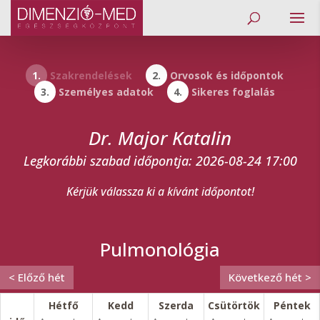
1.
Szakrendelések
2.
Orvosok és időpontok
3.
Személyes adatok
4.
Sikeres foglalás
Dr. Major Katalin
Legkorábbi szabad időpontja: 2026-08-24 17:00
Kérjük válassza ki a kívánt időpontot!
Pulmonológia
< Előző hét
Következő hét >
Hétfő
Kedd
Szerda
Csütörtök
Péntek