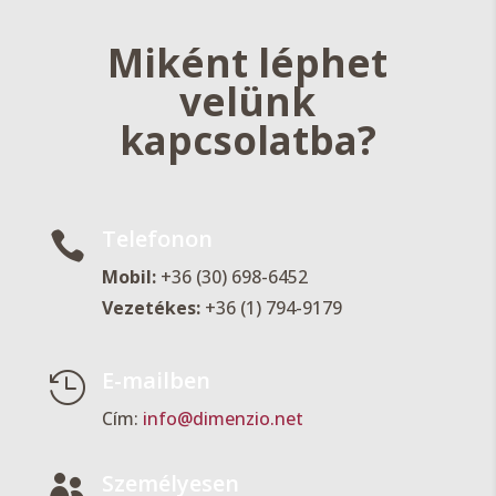
Miként léphet
velünk
kapcsolatba?
Telefonon

Mobil:
+36 (30) 698-6452
Vezetékes:
+36 (1) 794-9179
E-mailben

Cím:
info@dimenzio.net
Személyesen
