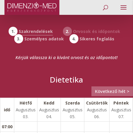
1.
Szakrendelések
2.
Orvosok és időpontok
3.
Személyes adatok
4.
Sikeres foglalás
Kérjük válassza ki a kívánt orvost és az időpontot!
Dietetika
Következő hét >
Hétfő
Kedd
Szerda
Csütörtök
Péntek
idő
Augusztus
Augusztus
Augusztus
Augusztus
Augusztus
03.
04.
05.
06.
07.
07:00